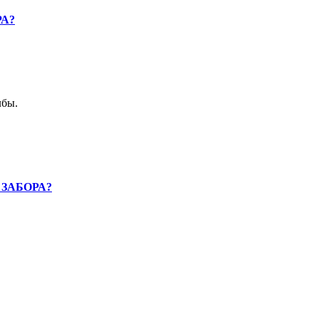
А?
лбы.
ЗАБОРА?