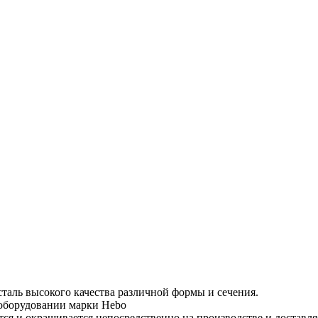
таль высокого качества различной формы и сечения.
 оборудовании марки Hebo
тся и окрашивается непосредственно на производстве и доставля