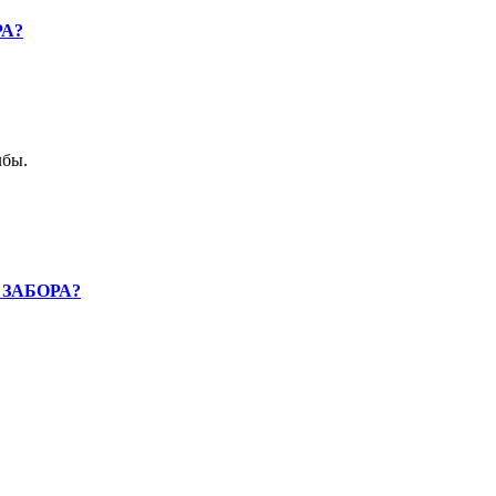
А?
лбы.
ЗАБОРА?