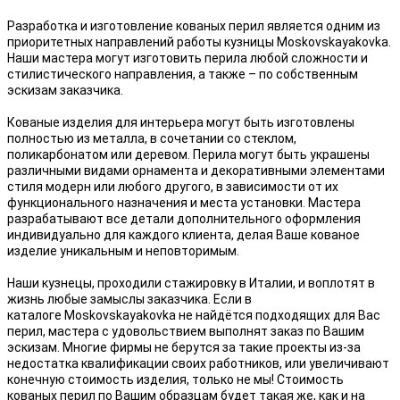
Разработка и изготовление кованых перил является одним из
приоритетных направлений работы кузницы Moskovskayakovka.
Наши мастера могут изготовить перила любой сложности и
стилистического направления, а также – по собственным
эскизам заказчика.
Кованые изделия для интерьера могут быть изготовлены
полностью из металла, в сочетании со стеклом,
поликарбонатом или деревом. Перила могут быть украшены
различными видами орнамента и декоративными элементами
стиля модерн или любого другого, в зависимости от их
функционального назначения и места установки. Мастера
разрабатывают все детали дополнительного оформления
индивидуально для каждого клиента, делая Ваше кованое
изделие уникальным и неповторимым.
Наши кузнецы, проходили стажировку в Италии, и воплотят в
жизнь любые замыслы заказчика. Если в
каталоге Moskovskayakovka не найдётся подходящих для Вас
перил, мастера с удовольствием выполнят заказ по Вашим
эскизам. Многие фирмы не берутся за такие проекты из-за
недостатка квалификации своих работников, или увеличивают
конечную стоимость изделия, только не мы! Стоимость
кованых перил по Вашим образцам будет такая же, как и на